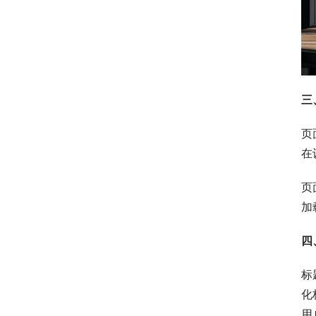
三
页
在
页
加
四
标
化
用