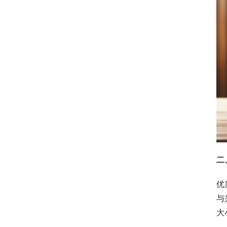
二
优
与
大