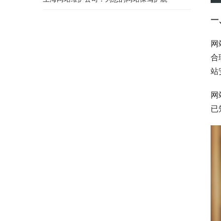
一
网
合
站
网
已