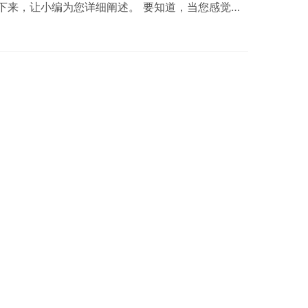
下来，让小编为您详细阐述。 要知道，当您感觉自
工作能力始终难以提升的根源所在。更为严重的
又强，那么随时都有可能将您替换…