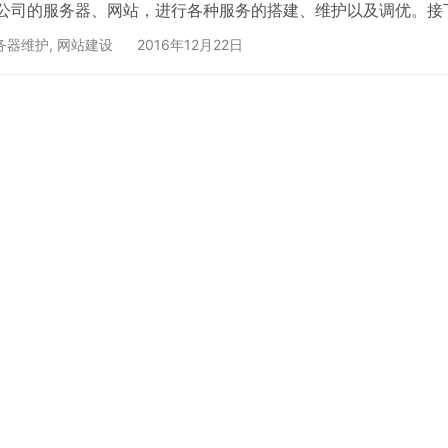
公司的服务器、网站，进行各种服务的搭建、维护以及调优。接
所从事的工作十分清闲时，大概率是在混日子。这也正是许多人
务器维护
,
网站建设
2016年12月22日
，随着年龄的增长，如果企业觉得您的贡献微乎其微，可替代性